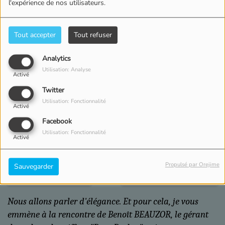
l'expérience de nos utilisateurs.
Tout accepter
Tout refuser
Analytics
Utilisation: Analyse
Activé
Twitter
Utilisation: Fonctionnalité
Activé
Facebook
Utilisation: Fonctionnalité
Activé
19 AOÛT 2022 -
4438 VUES
Propulsé par Orejime
Sauvegarder
ÉCOUTER LE PODCAST
TÉLÉCHARGER LE PODCAST
Nous allons parler d'élégance. Et pour cela, je vous
emmène à la rencontre de Benoît BEAUZOR, le gérant