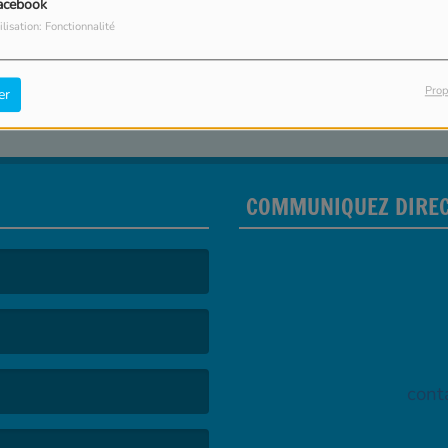
acebook
stie sollicitudin quam, ultrices lobortis magna hendrerit
ilisation: Fonctionnalité
Prop
er
COMMUNIQUEZ DIREC
cont