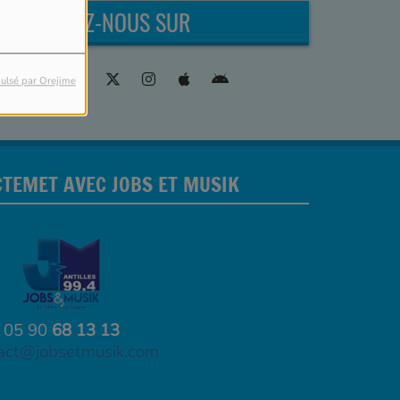
RETROUVEZ-NOUS SUR
ulsé par Orejime
TEMET AVEC JOBS ET MUSIK
05 90
68 13 13
act@jobsetmusik.com