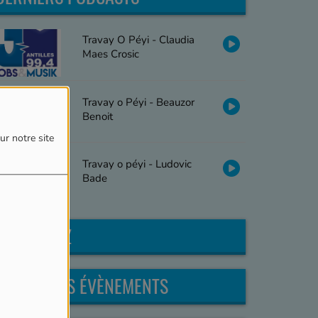
Travay O Péyi - Claudia
Maes Crosic
Travay o Péyi - Beauzor
Benoit
ur notre site
Travay o péyi - Ludovic
Bade
PARTICIPEZ
PROCHAINS ÉVÈNEMENTS