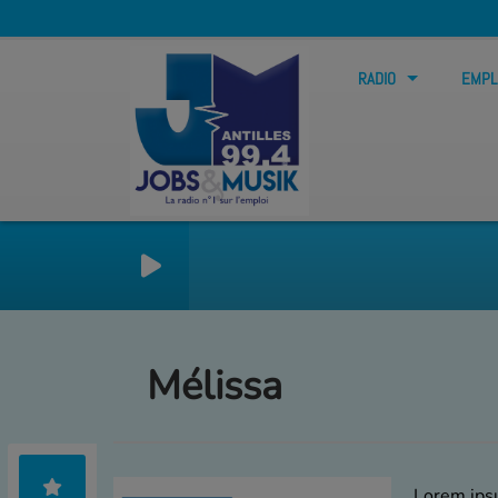
RADIO
EMPL
Mélissa
Lorem ipsu