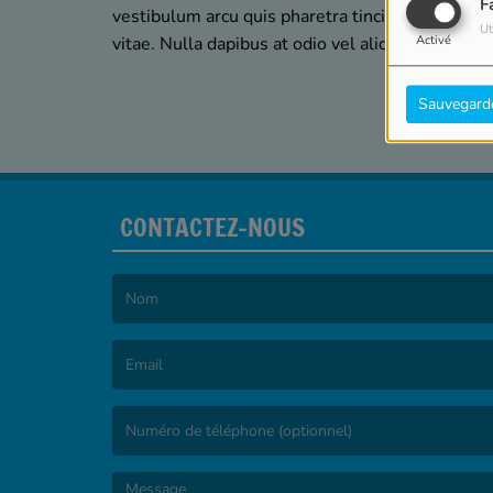
F
vestibulum arcu quis pharetra tincidunt. Ut mole
Ut
vitae. Nulla dapibus at odio vel aliquet.
Activé
Sauvegard
CONTACTEZ-NOUS
(Le nom est obligatoire. )
(L’email est obligatoire. )