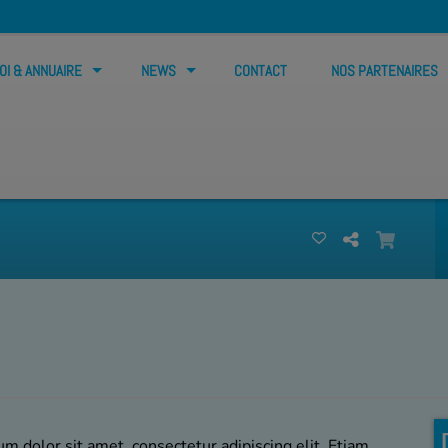
OI & ANNUAIRE
NEWS
CONTACT
NOS PARTENAIRES
m dolor sit amet, consectetur adipiscing elit. Etiam