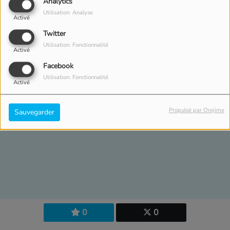
Analytics
Utilisation: Analyse
Activé
Twitter
Utilisation: Fonctionnalité
21 FÉVRIER 2023
Activé
-
2547 VUES
Facebook
Utilisation: Fonctionnalité
Activé
Propulsé par Orejime
Sauvegarder
0
0