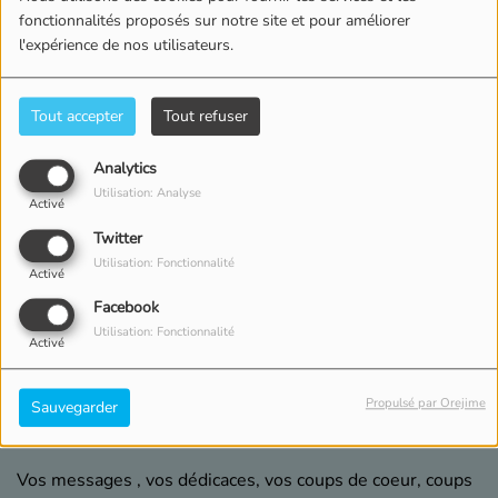
fonctionnalités proposés sur notre site et pour améliorer
l'expérience de nos utilisateurs.
Tout accepter
Tout refuser
Analytics
Utilisation: Analyse
Activé
Twitter
Utilisation: Fonctionnalité
Activé
Facebook
Utilisation: Fonctionnalité
Activé
DU LUNDI AU VENDREDI, DE 12:00 À 14:00
Propulsé par Orejime
Sauvegarder
13798 VUES
Vos messages , vos dédicaces, vos coups de coeur, coups