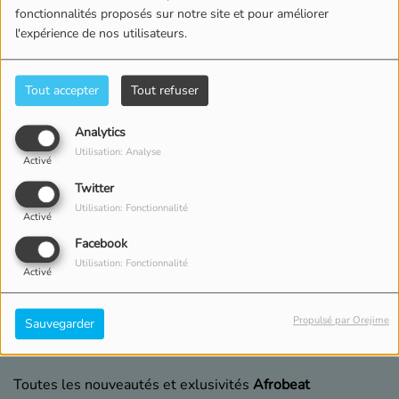
fonctionnalités proposés sur notre site et pour améliorer
l'expérience de nos utilisateurs.
Tout accepter
Tout refuser
Analytics
Utilisation: Analyse
Activé
Twitter
Utilisation: Fonctionnalité
Activé
Facebook
Utilisation: Fonctionnalité
Activé
DU LUNDI AU VENDREDI, DE 19:00 À 21:00
Propulsé par Orejime
Sauvegarder
7665 VUES
Toutes les nouveautés et exlusivités
Afrobeat