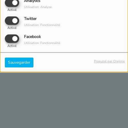
Analytics
(CHRIS)
Utilisation: Analyse
Activé
DU LUNDI AU VENDREDI, DE 19:00 À
21:00
Twitter
Utilisation: Fonctionnalité
Activé
Facebook
Utilisation: Fonctionnalité
Activé
Propulsé par Orejime
Sauvegarder