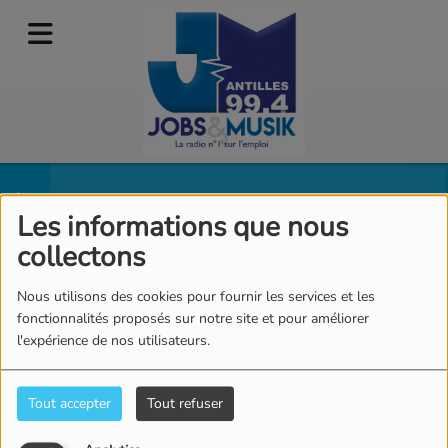
14h : 16h La Playlist
Les informations que nous
collectons
de Jobs et Musik
RSS
Nous utilisons des cookies pour fournir les services et les
fonctionnalités proposés sur notre site et pour améliorer
l'expérience de nos utilisateurs.
Tous
Lu
Ma
Me
Je
Ve
Sa
Di
Tout accepter
Tout refuser
19H : 21H URBAN HITS