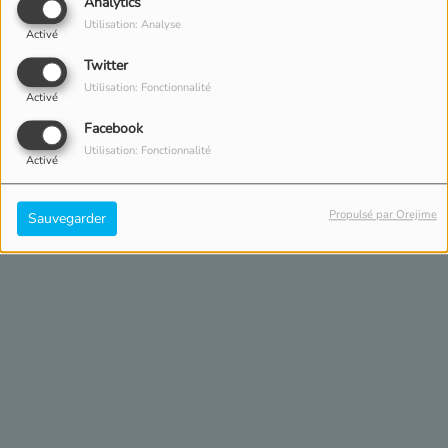
Analytics
Utilisation: Analyse
Activé
L'IMMERTION
Twitter
PROFESSIONNELLE
Utilisation: Fonctionnalité
Activé
Facebook
Utilisation: Fonctionnalité
LE RECRUTEMENT
Activé
INCLUSIF
Propulsé par Orejime
Sauvegarder