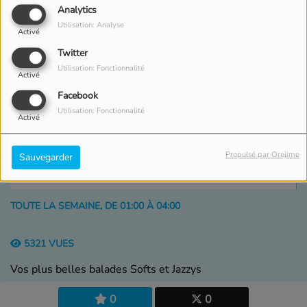
Analytics
Utilisation: Analyse
Activé
Twitter
Utilisation: Fonctionnalité
Activé
Facebook
Utilisation: Fonctionnalité
Activé
Propulsé par Orejime
Sauvegarder
TOUTE LA SEMAINE, DE 01:00 À 04:00
5321 VUES
Vos plus belles balades Softs et Jazzys
0
0